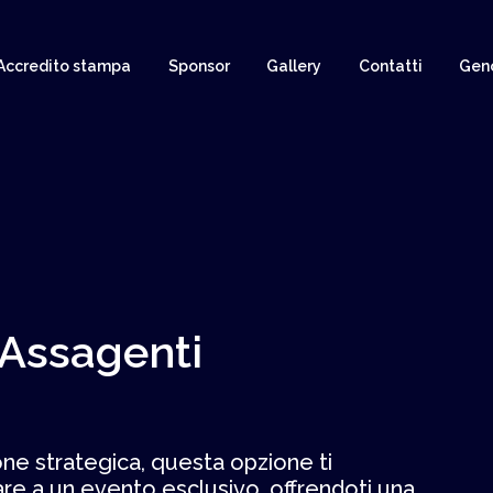
Accredito stampa
Sponsor
Gallery
Contatti
Gen
Assagenti
one strategica, questa opzione ti
are a un evento esclusivo, offrendoti una