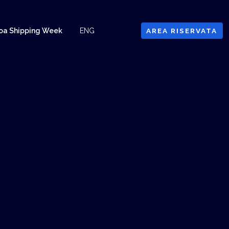
oa Shipping Week
ENG
AREA RISERVATA