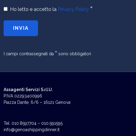
*
Ho letto e accetto la
Privacy Policy
INVIA
*
I campi contrassegnati da
sono obbligatori
Assagenti Servizi S.r.l.U.
P.IVA 02293400996
Piazza Dante, 6/6 – 16121 Genova
Tel: 010.8597704 – 010.591595
info@genoashippingdinner.it