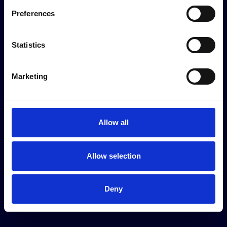
*
Cognome
Preferences
Statistics
*
Email
Marketing
*
Testata giornalistica
Allow all
*
Ho letto e accetto la
Privacy Policy
Allow selection
Deny
INVIA