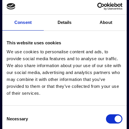
partecipare a questa serata esclusiva,
compila il form sottostante e attendi la
conferma via email. Saremo felici di averti tra
Consent
Details
About
i nostri ospiti per raccontare l’evento che
riunisce i protagonisti dello shipping
internazionale.
This website uses cookies
We use cookies to personalise content and ads, to
provide social media features and to analyse our traffic.
We also share information about your use of our site with
our social media, advertising and analytics partners who
may combine it with other information that you’ve
*
I campi contrassegnati da
sono obbligatori
provided to them or that they’ve collected from your use
of their services.
*
Nome
Consent
Necessary
Selection