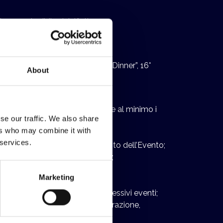
ne sostenibile dei rifiuti;
’Evento “Shipbrokers Shipagents Dinner”, 16°
About
ato, nonché ad eliminare o ridurre al minimo i
se our traffic. We also share
ers who may combine it with
 services.
 arredi necessari per lo svolgimento dell’Evento;
dabili e rispettosi dell’ambiente;
Marketing
 riutilizzo delle stesse per successivi eventi;
nzione al riciclo e/o alla rigenerazione,