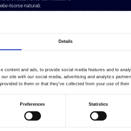
le risorse naturali;
onitorando attivamente il ciclo di vita dei materiali e la gestio
tmosfera;
nto e all’uso dell’energia elettrica.
etti che a vario titolo interagiscono con Assagenti in ordine all
Details
ni specifiche sopra riportate e, tra l’altro, a:
ediligendo la fruizione di materiali digitali;
 dando prevalenza a quelli caratterizzati da contenuto di ricicl
e content and ads, to provide social media features and to analy
 our site with our social media, advertising and analytics partn
izzati da plastica riciclata;
 provided to them or that they’ve collected from your use of their
in relazione al trasporto di persone, materie prime, strumenti ed
elementi chimici tossici, prediligendo l’uso di elementi biodegra
edi o altri materiali che non siano riutilizzabili o riciclabili;
Preferences
Statistics
l fine di ottimizzare il carico dei mezzi di trasporto;
prattutto esotiche) e prediligere il noleggio delle medesime o il
 di legge circa il conferimento dei rifiuti, con particolare atte
;