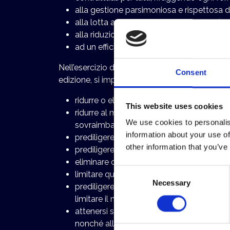
alla gestione parsimoniosa e rispettosa del
alla lotta ad ogni forma di inquinamento, m
alla riduzione delle emissioni nocive in a
ad un efficientamento nell’approvvigioname
Nell’esercizio delle rispettive attività, i sogg
Consent
edizione, si impegnano a rispettare le prescrizio
ridurre o eliminare l’utilizzo della carta, pr
This website uses cookies
ridurre al minimo l’utilizzo di imballaggi,
We use cookies to personalis
sovraimballaggi;
information about your use of
prediligere materiali plastic free o caratter
other information that you’ve
prediligere l’utilizzo di veicoli elettrici 
eliminare o ridurre al minimo l’utilizzo di 
Consent
limitare quanto più possibile l’utilizzo di arr
Necessary
Selection
prediligere arredi modulari e componibili, a
limitare il numero di piante utilizzate (so
attenersi scrupolosamente alle disposizioni
nonché alla frazione umida dei medesimi