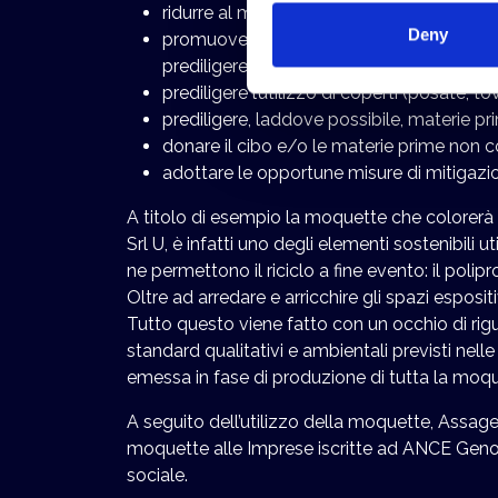
ridurre al minimo l’utilizzo di acqua e, co
Deny
promuovere le materie prime a “Km Zero”
prediligere l’utilizzo di materiali riutilizz
prediligere l’utilizzo di coperti (posate, tov
prediligere, laddove possibile, materie p
donare il cibo e/o le materie prime non c
adottare le opportune misure di mitigaz
A titolo di esempio la moquette che colorerà 
Srl U, è infatti uno degli elementi sostenibili 
ne permettono il riciclo a fine evento: il polip
Oltre ad arredare e arricchire gli spazi esposit
Tutto questo viene fatto con un occhio di rig
standard qualitativi e ambientali previsti ne
emessa in fase di produzione di tutta la moque
A seguito dell’utilizzo della moquette, Assage
moquette alle Imprese iscritte ad ANCE Genova c
sociale.