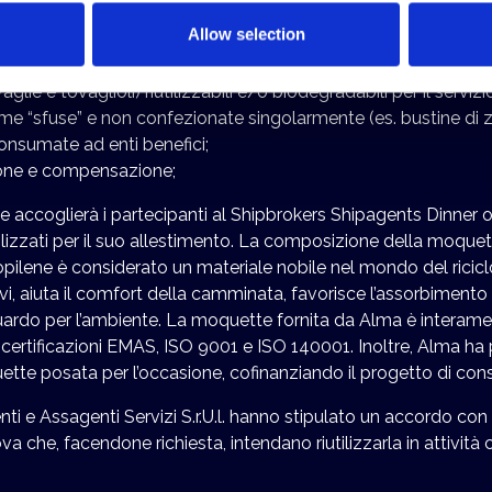
munque, prediligere, ove possibile, l’acqua corrente rispetto all’
Allow selection
 nel reparto "Food & Beverage";
abili (es. ceramica/cristalleria) e/o biodegradabili per l’esecuzion
aglie e tovaglioli) riutilizzabili e/o biodegradabili per il servizi
rime “sfuse” e non confezionate singolarmente (es. bustine di 
onsumate ad enti benefici;
ione e compensazione;
e accoglierà i partecipanti al Shipbrokers Shipagents Dinner 
utilizzati per il suo allestimento. La composizione della moquet
ropilene è considerato un materiale nobile nel mondo del riciclo,
ivi, aiuta il comfort della camminata, favorisce l’assorbimento 
uardo per l’ambiente. La moquette fornita da Alma è interame
lle certificazioni EMAS, ISO 9001 e ISO 140001. Inoltre, Alma
tte posata per l’occasione, cofinanziando il progetto di conse
nti e Assagenti Servizi S.r.U.l. hanno stipulato un accordo con
he, facendone richiesta, intendano riutilizzarla in attività co