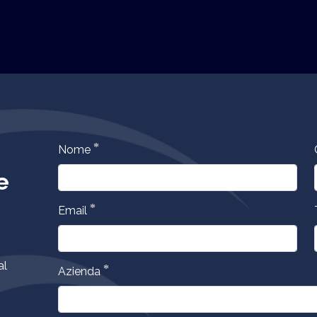
*
Nome
e
*
Email
al
*
Azienda