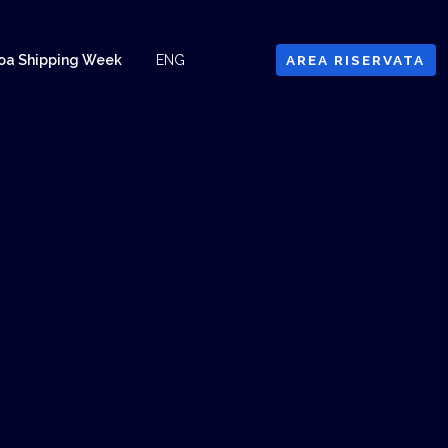
oa Shipping Week
ENG
AREA RISERVATA