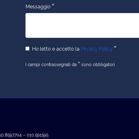
*
Messaggio
*
Ho letto e accetto la
Privacy Policy
*
I campi contrassegnati da
sono obbligatori
010.8597704 – 010.591595