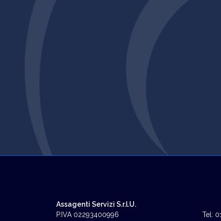
Assagenti Servizi S.r.l.U.
P.IVA 02293400996
Tel: 